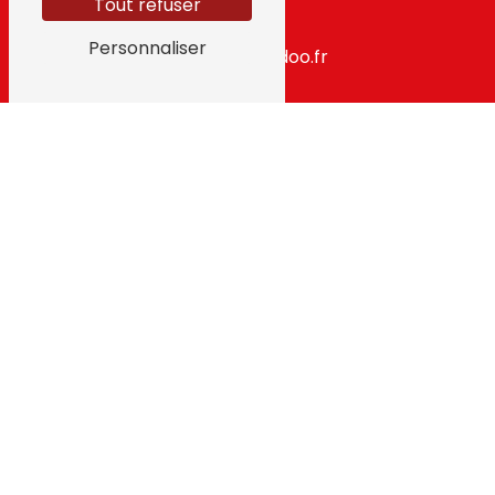
Tout refuser
E-mail
Personnaliser
gpidf@wanadoo.fr
N'hésitez pas à nous
contacter